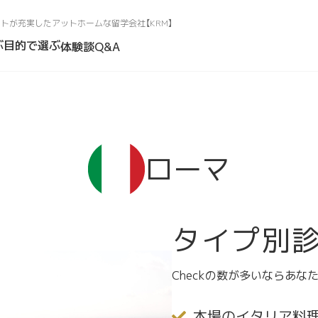
トが充実したアットホームな留学会社【KRM】
ぶ
目的で選ぶ
体験談
Q&A
ローマ
タイプ別
Checkの数が多いならあな
本場のイタリア料